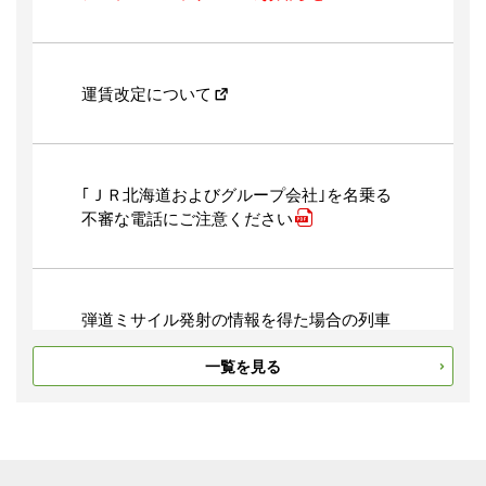
※概略版はこちら
運賃改定について
2026.07.31
「よくばりノロッコ号」を運転します！
｢ＪＲ北海道およびグループ会社｣を名乗る
不審な電話にご注意ください
2026.07.31
花咲線の一部列車で車内販売を実施しま
弾道ミサイル発射の情報を得た場合の列車
す！
の運行について
一覧を見る
2026.07.31
勝毎花火大会開催に伴い列車を増便して運
行します！