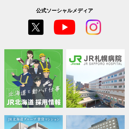
公式ソーシャルメディア
2026.07.29
～飲料の購入で地域の鉄道を元気に～
黄８線区に『応援自動販売機』を設置しま
す！
2026.07.28
～函館本線の車窓風景とともに沿線地域の
食を存分に楽しめる～
「特急ニセコ号」に乗って北海道を楽しも
う！