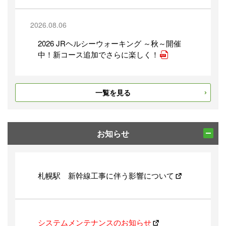
2026.08.06
2026 JRヘルシーウォーキング ～秋～開催
中！新コース追加でさらに楽しく！
一覧を見る
2026.08.03
～北海道新幹線開業 10周年記念NFT第３弾
～
お知らせ
「新函館北斗駅一日駅長NFT」を発売しま
す
札幌駅 新幹線工事に伴う影響について
2026.07.31
2026年１月の札幌圏記録的な豪雪による輸
送障害の検証と改善について（最終報告）
システムメンテナンスのお知らせ