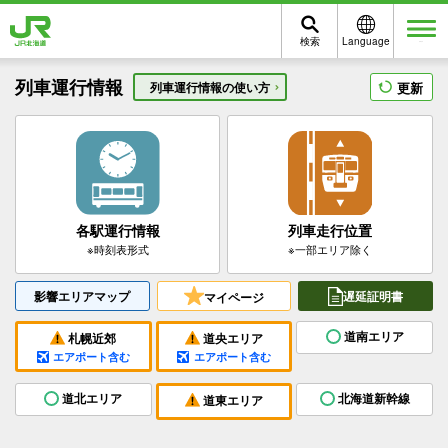
検索
Language
メニュー
列車運行情報
更新
列車運行情報の使い方
各駅運行
情報
列車走行
位置
※時刻表形式
※一部エリア除く
影響エリアマップ
遅延証明書
マイページ
道南エリア
札幌近郊
道央エリア
エアポート
含む
エアポート
含む
道北エリア
北海道新幹線
道東エリア