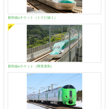
新幹線eチケット（トクだ値１）
新幹線eチケット（障害者割）