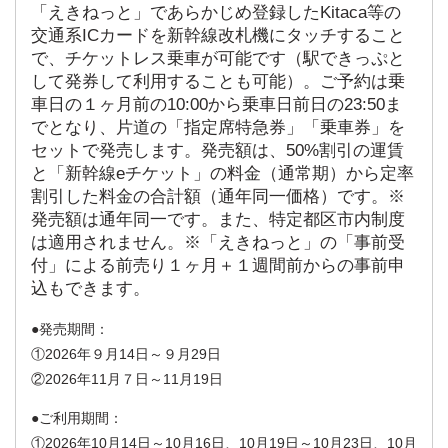
「えきねっと」であらかじめ登録したKitaca等の
交通系ICカードを新幹線改札機にタッチすること
で、チケットレス乗車が可能です（駅できっぷと
して発券して利用することも可能）。ご予約は乗
車日の１ヶ月前の10:00から乗車日前日の23:50ま
でとなり、片道の「指定席特急券」「乗車券」を
セットで発売します。発売額は、50%割引の運賃
と「新幹線eチケット」の料金（通常期）から定率
割引した料金の合計額（通年同一価格）です。※
発売額は通年同一です。また、特定都区市内制度
は適用されません。※「えきねっと」の「事前受
付」による前売り１ヶ月＋１週間前からの事前申
込もできます。
発売期間：
①2026年９月14日～９月29日
②2026年11月７日～11月19日
ご利用期間：
①2026年10月14日～10月16日、10月19日～10月23日、10月