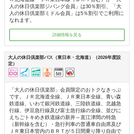
人の休日倶楽部ジパング会員」は30％割引、「大
人の休日倶楽部ミドル会員」は5％割引でご利用に
なれます。
詳細情報を見る
大人の休日倶楽部パス（東日本・北海道）（2026年度設
定）
「大人の休日倶楽部」会員限定のおトクなきっぷ
です。ＪＲ北海道全線、ＪＲ東日本全線、青い森
鉄道線、いわて銀河鉄道線、三陸鉄道線、北越急
行線、伊豆急行線及び富士急行線の全線、並びに
えちごトキめき鉄道線の新井～直江津間の特急
（新幹線を含む）・急行列車の普通車自由席及び
ＪＲ東日本管内のＢＲＴが５日間乗り降り自由で