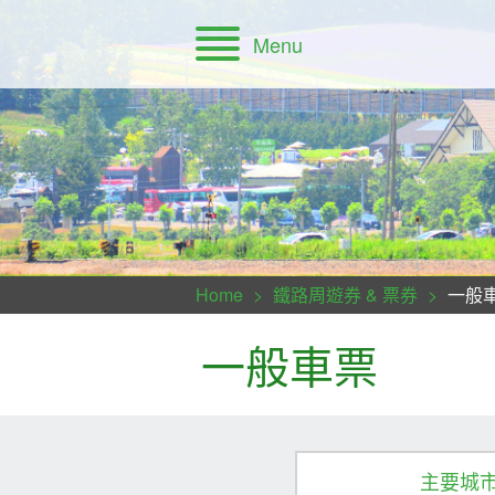
Menu
時刻表查詢使用方法・路線圖・列車導覽
Home
鐵路周遊券 & 票券
一般
一般車票
主要城