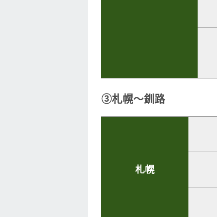
③札幌～釧路
札幌