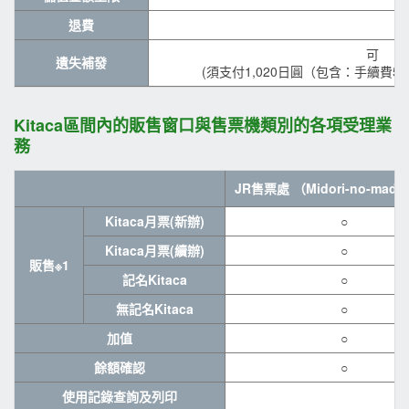
退費
可
遺失補發
(須支付1,020日圓（包含：手續費52
Kitaca區間內的販售窗口與售票機類別的各項受理業
務
JR售票處 （Midori-no-mado
Kitaca月票(新辦)
○
Kitaca月票(續辦)
○
販售※1
記名Kitaca
○
無記名Kitaca
○
加值
○
餘額確認
○
使用記錄查詢及列印