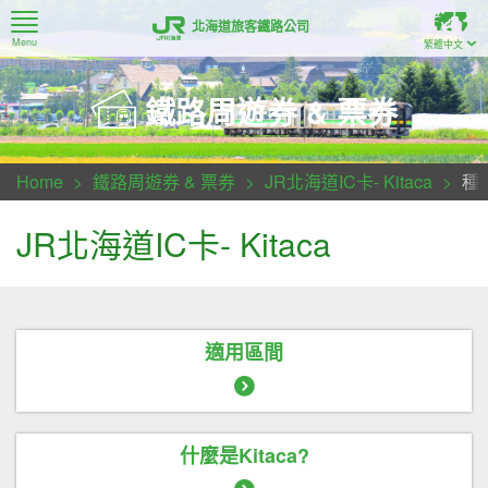
北海道旅客鐵路公司
Menu
繁體中文
札幌-登別區域鐵路周遊券・札幌-富良野區域鐵路周遊券
鐵路周遊券 & 票券
Home
鐵路周遊券 & 票券
JR北海道IC卡- Kitaca
種
JR北海道IC卡- Kitaca
適用區間
什麼是Kitaca?