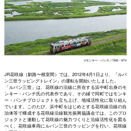
©モンキー・パンチ／TMS・NTV
JR花咲線（釧路〜根室間）では、2012年4月1日より、「ルパ
ン三世ラッピングトレイン」の運転を開始いたしました。
「ルパン三世」は、花咲線の沿線に所在する浜中町出身のモ
ンキー・パンチ氏の代表作であり、その縁で同町ではモンキ
ー・パンチプロジェクトを立ち上げ、地域活性化に取り組ん
でいます。このたび、浜中町をはじめとする花咲線沿線の自
治体等で構成する花咲線沿線観光振興協議会では、このプロ
ジェクトと連動して花咲線の魅力づくりと沿線活性化を図る
べく、花咲線車両にルパン三世のラッピングを行い、花咲線