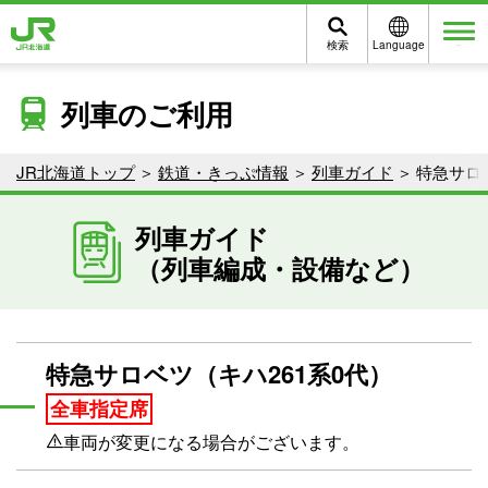
検索
Language
メニュー
列車のご利用
JR北海道トップ
鉄道・きっぷ情報
列車ガイド
特急サロ
列車ガイド
（列車編成・設備など）
特急サロベツ（キハ261系0代）
全車指定席
車両が変更になる場合がございます。