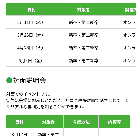
日付
対象者
開催
3月11日（水）
新卒・第二新卒
オンラ
3月25日（水）
新卒・第二新卒
オンラ
4月28日（火）
新卒・第二新卒
オンラ
6月5日（金）
新卒・第二新卒
オンラ
●
対面説明会
対面でのイベントです。
実際に会場にお越しいただき、社員と直接対面で話すことで、よ
りリアルな雰囲気を知ることができます。
日付
対象者
開催方法
内容等
3月17日
新卒・第二