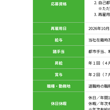
自己都
応募資格
※ただ
再雇用
再雇用日
2026年10
給与
当社在籍時
諸手当
都市手当、
昇給
年１回（４
賞与
年２回（７
職種・勤務地
退職時の職
休日／年間1
休日休暇
休暇／年次
※年次有給