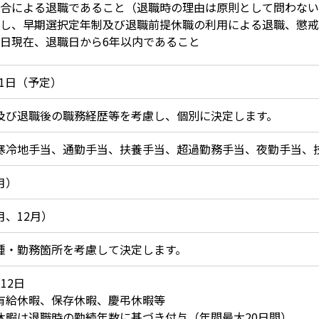
合による退職であること（退職時の理由は原則として問わない
し、早期選択定年制及び退職前提休職の利用による退職、懲戒
日現在、退職日から6年以内であること
月1日（予定）
及び退職後の職務経歴等を考慮し、個別に決定します。
寒冷地手当、通勤手当、扶養手当、超過勤務手当、夜勤手当、
月）
月、12月）
種・勤務箇所を考慮して決定します。
12日
有給休暇、保存休暇、慶弔休暇等
休暇は退職時の勤続年数に基づき付与（年間最大20日間）