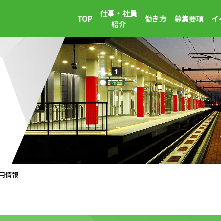
仕事・社員
TOP
働き方
募集要項
イ
紹介
用情報