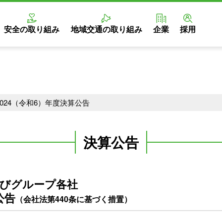
安全の取り組み
地域交通の
取り組み
企業
採用
2024（令和6）年度決算公告
決算公告
及びグループ各社
公告
（会社法第440条に基づく措置）